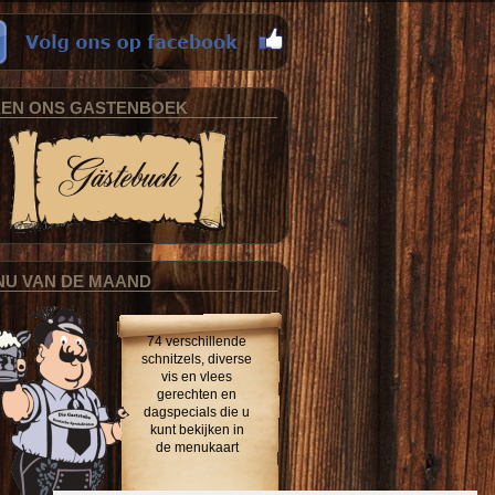
KEN ONS GASTENBOEK
NU VAN DE MAAND
74 verschillende
schnitzels, diverse
vis en vlees
gerechten en
dagspecials die u
kunt bekijken in
de menukaart