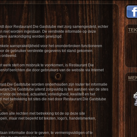
dt door Restaurant Die Gaststube met zorg samengesteld, echter
TE
an niet worden ingestaan. De verstrekte informatie op deze
rdere aankondiging worden gewijzigd.
nkele aansprakelijkheid voor het ononderbroken functioneren
or de gebruiker verstrekte gegevens tot stand gekomen
 ontleend.
t werk stelt om misbruik te voorkomen, is Restaurant Die
 en/of berichten die door gebruikers van de website via Internet
ME
urant Die Gaststube worden onderhouden zijn louter ter informatie
nt Die Gaststube uiterst zorgvuldig is ten aanzien van de sites
 voor de inhoud, actualiteit, volledigheid, kwaliteit en het
 met betrekking tot sites die niet door Restaurant Die Gaststube
den alle rechten met betrekking tot de op deze site
en, maar niet beperkt tot teksten, logo's, handelsmerken,
staan informatie door te geven, te vermenigvuldigen of te