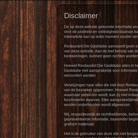
Disclaimer
De op deze website getoonde informatie wor
voor de juistheid en volledigheid daarvan k
internetsite kan op ieder moment zonder ve
Restaurant Die Gaststube aanvaardt geen e
van deze website. Aan de met behulp van do
berekeningen, kunnen geen rechten worden
Hoewel Restaurant Die Gaststube alles in he
Gaststube niet aansprakelijk voor informatie
verzonden worden.
Verwijzingen naar sites die niet door Resta
van de bezoeker opgenomen. Hoewel Restaura
waarnaar verwezen wordt, kan zij niet instaan
functioneren daarvan. Elke aansprakelijkheid
worden onderhouden wordt afgewezen.
Wij, respectievelijk de rechthebbende, behou
gepresenteerde informatie, daaronder begrep
grafisch materiaal.
Het is de gebruiker van deze site niet toege